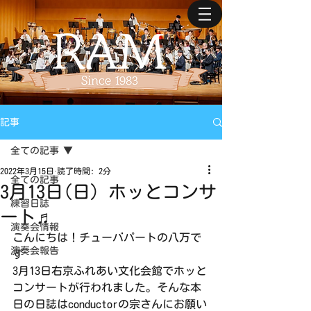
記事
全ての記事
2022年3月15日
読了時間: 2分
全ての記事
3月13日(日) ホッとコンサ
練習日誌
ート♬
演奏会情報
こんにちは！チューバパートの八万で
演奏会報告
す
3月13日右京ふれあい文化会館でホッと
コンサートが行われました。そんな本
日の日誌はconductorの宗さんにお願い