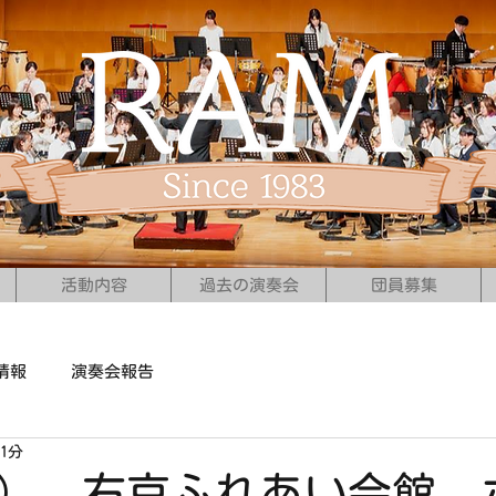
活動内容
過去の演奏会
団員募集
情報
演奏会報告
1分
（日） 右京ふれあい会館 