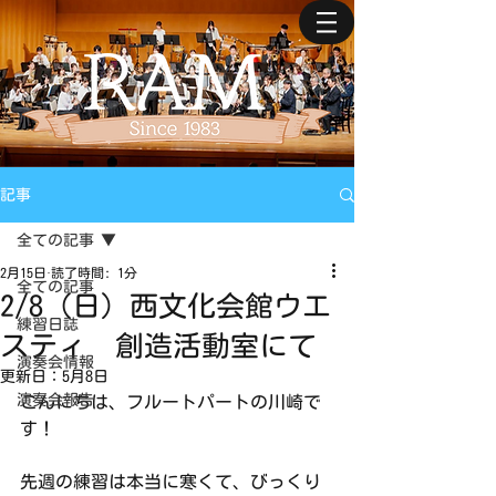
記事
全ての記事
2月15日
読了時間: 1分
全ての記事
2/8（日）西文化会館ウエ
練習日誌
スティ 創造活動室にて
演奏会情報
更新日：
5月8日
演奏会報告
こんにちは、フルートパートの川崎で
す！
先週の練習は本当に寒くて、びっくり