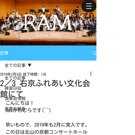
記事
全ての記事
2019年2月3日
読了時間: 1分
全ての記事
2／3 右京ふれあい文化会
練習日誌
館にて
演奏会情報
こんにちは！
演奏会報告
Saxかわむらです(^^)
早いもので、2019年も2月に突入です。
この日は北山の京都コンサートホール