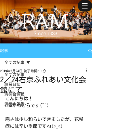
記事
全ての記事
2019年2月24日
読了時間: 1分
全ての記事
2／24右京ふれあい文化会
練習日誌
館にて
演奏会情報
こんにちは！
演奏会報告
saxかわむらです(^^)
寒さは少し和らいできましたが、花粉
症には辛い季節ですね(>_<)