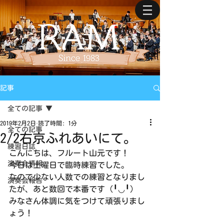
記事
全ての記事
2019年2月2日
読了時間: 1分
全ての記事
2/2右京ふれあいにて。
練習日誌
こんにちは、フルート山元です！
演奏会情報
今日は土曜日で臨時練習でした。
なので少ない人数での練習となりまし
演奏会報告
たが、あと数回で本番です（╹◡╹）
みなさん体調に気をつけて頑張りまし
ょう！