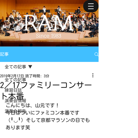
記事
全ての記事
2019年2月17日
読了時間: 3分
全ての記事
2／17ファミリーコンサー
練習日誌
ト本番
演奏会情報
こんにちは、山元です！
演奏会報告
今日はついにファミコン本番です
（╹◡╹）そして京都マラソンの日でも
あります笑