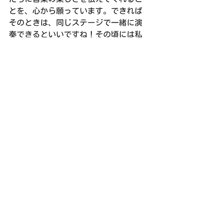
とを、心から願っています。できれば
そのときは、同じステージで一緒に演
奏できるといいですね！その頃には私
はもういいおじさんになっていること
でしょう…笑
大きくなったら、ぜひ、RAM吹奏楽団
へ！首を長くしてお待ちしておりま
す。高校生から入団できますよ☆
次回練習は、2/24(日)右京ふれあい文
化会館 ホール(18:00〜21:30)です。
演奏会報告