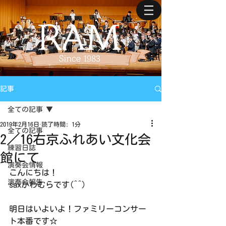
記事
全ての記事
2019年2月16日
読了時間: 1分
全ての記事
2／16右京ふれあい文化会
練習日誌
館にて
演奏会情報
こんにちは！
演奏会報告
saxかわむらです(^^)
明日はいよいよ！ファミリーコンサー
ト本番です☆