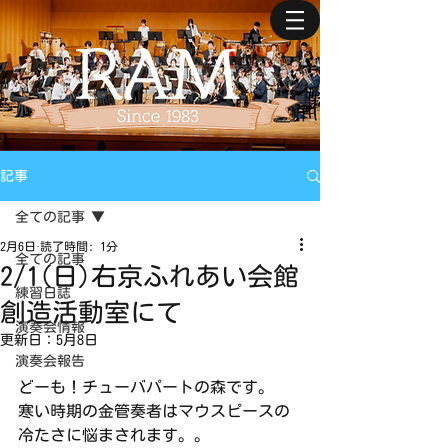
記事
全ての記事
2月6日
読了時間: 1分
全ての記事
2/1(日)右京ふれあい会館
練習日誌
創造活動室にて
演奏会情報
更新日：
5月8日
演奏会報告
どーも！チューバパートの森です。
寒い時期の金管奏者はマウスピースの
冷たさに悩まされます。。