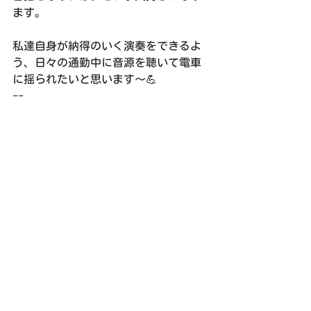
ます。
私達自身が納得のいく演奏をできるよ
う、日々の通勤中に音源を聴いて電車
に揺られたいと思います〜💪
--
次回の練習は、2月26日（日）18:00〜
21:30 右京ふれあい文化会館ホールで