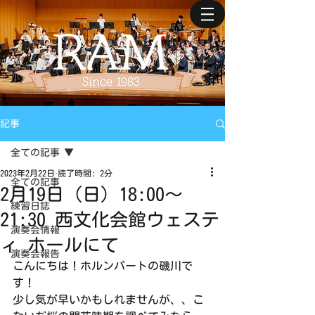
記事
全ての記事
2023年2月22日
読了時間: 2分
全ての記事
2月19日（日）18:00〜
練習日誌
21:30 西文化会館ウェステ
演奏会情報
ィ ホールにて
演奏会報告
こんにちは！ホルンパートの磯川で
す！
少し気が早いかもしれませんが、、こ