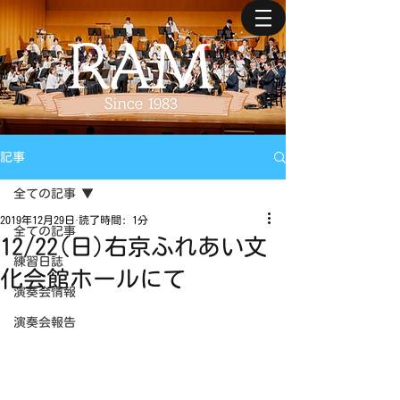
記事
全ての記事
2019年12月29日
読了時間: 1分
全ての記事
12/22(日)右京ふれあい文
練習日誌
化会館ホールにて
演奏会情報
演奏会報告