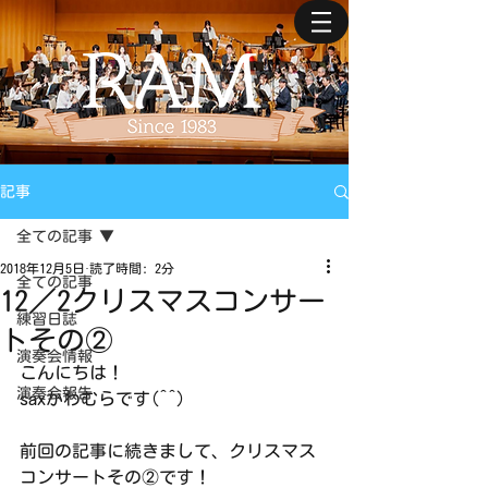
記事
全ての記事
2018年12月5日
読了時間: 2分
全ての記事
12／2クリスマスコンサー
練習日誌
トその②
演奏会情報
こんにちは！
演奏会報告
saxかわむらです(^^)
前回の記事に続きまして、クリスマス
コンサートその②です！