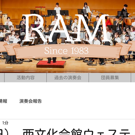
活動内容
過去の演奏会
団員募集
情報
演奏会報告
 1分
7（日） 西文化会館ウェステ