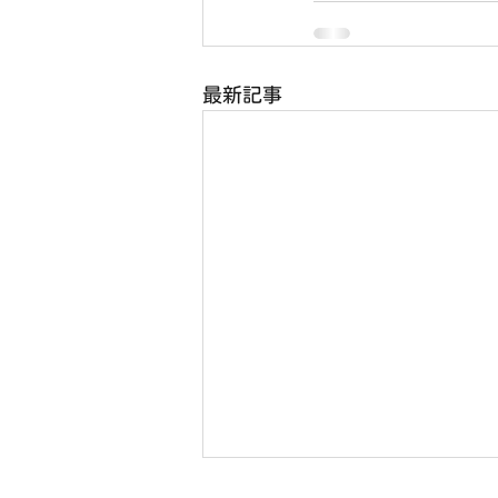
最新記事
8月2日(日) 右京ふれあい文