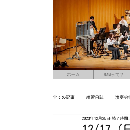
ホーム
RAMって？
全ての記事
練習日誌
演奏会
2023年12月25日
読了時間:
12/1