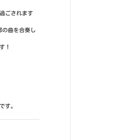
う過ごされます
部の曲を合奏し
す！
0です。