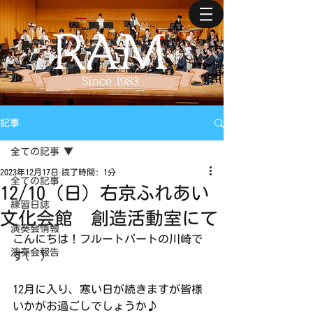
記事
全ての記事
2023年12月17日
読了時間: 1分
全ての記事
12/10（日）右京ふれあい
練習日誌
文化会館 創造活動室にて
演奏会情報
こんにちは！フルートパートの川崎で
演奏会報告
す(^^)
12月に入り、寒い日が続きますが皆様
いかがお過ごしでしょうか♪