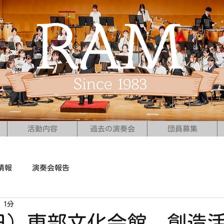
活動内容
過去の演奏会
団員募集
情報
演奏会報告
 1分
1（日）東部文化会館 創造