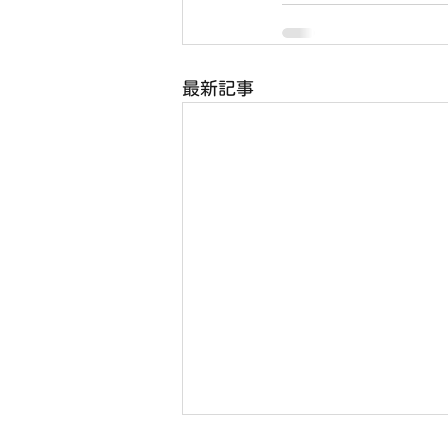
最新記事
8月2日(日) 右京ふれあい文