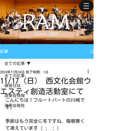
記事
全ての記事
2024年11月24日
読了時間: 1分
全ての記事
11/17（日） 西文化会館ウ
練習日誌
エスティ創造活動室にて
演奏会情報
こんにちは！フルートパートの川崎で
演奏会報告
す。
季節はもう完全に冬ですね、毎朝寒く
て凍えています（ ;  ; ）