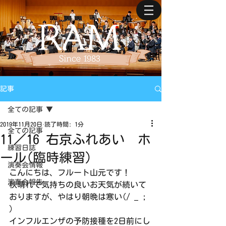
記事
全ての記事
2019年11月20日
読了時間: 1分
全ての記事
11／16 右京ふれあい ホ
練習日誌
ール(臨時練習)
演奏会情報
こんにちは、フルート山元です！
演奏会報告
秋晴れで気持ちの良いお天気が続いて
おりますが、やはり朝晩は寒い(/ _ ; 
)
インフルエンザの予防接種を2日前にし