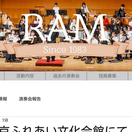
活動内容
過去の演奏会
団員募集
情報
演奏会報告
 1分
0 右京ふれあい文化会館にて