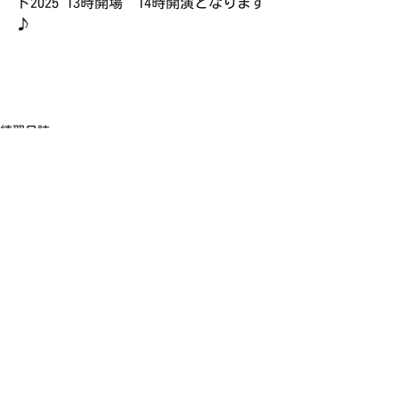
ト2025 13時開場　14時開演となります
♪
練習日誌
すべて表示
最新記事