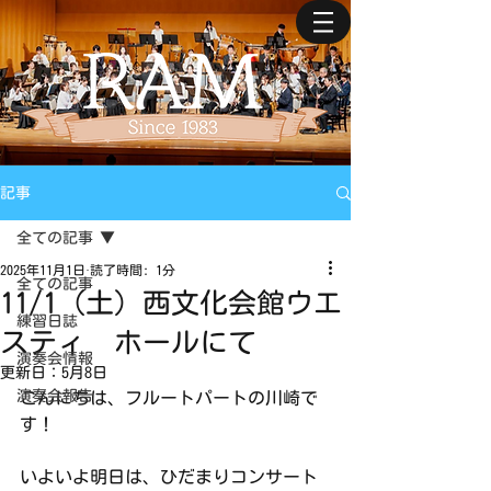
記事
全ての記事
2025年11月1日
読了時間: 1分
全ての記事
11/1（土）西文化会館ウエ
練習日誌
スティ ホールにて
演奏会情報
更新日：
5月8日
演奏会報告
こんにちは、フルートパートの川崎で
す！
いよいよ明日は、ひだまりコンサート