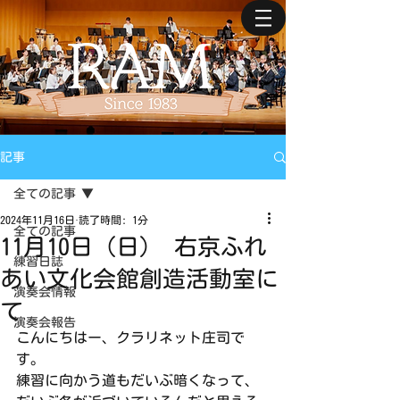
記事
全ての記事
2024年11月16日
読了時間: 1分
全ての記事
11月10日（日） 右京ふれ
練習日誌
あい文化会館創造活動室に
演奏会情報
て
演奏会報告
こんにちはー、クラリネット庄司で
す。
練習に向かう道もだいぶ暗くなって、