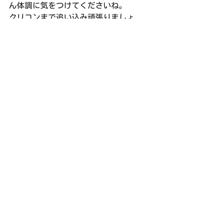
ん体調に気をつけてくださいね。
クリコンまで追い込み頑張りましょ
う！
次回の練習は、10／7（日）バンビオ1
番館（18：00～22:00）です。
練習日誌
すべて表示
最新記事