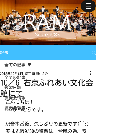
記事
全ての記事
2018年10月6日
読了時間: 2分
全ての記事
10／6 右京ふれあい文化会
練習日誌
館にて
演奏会情報
こんにちは！
演奏会報告
Saxかわむらです。
駅音本番後、久しぶりの更新です(^^;)
実は先週9/30の練習は、台風の為、安