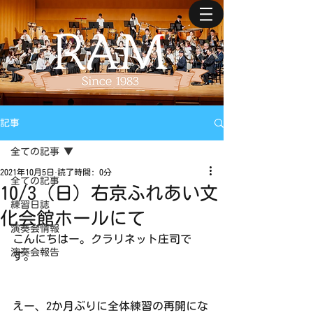
記事
全ての記事
2021年10月5日
読了時間: 0分
全ての記事
10/3（日）右京ふれあい文
練習日誌
化会館ホールにて
演奏会情報
こんにちはー。クラリネット庄司で
演奏会報告
す。
えー、2か月ぶりに全体練習の再開にな