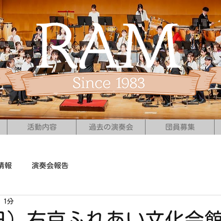
活動内容
過去の演奏会
団員募集
情報
演奏会報告
 1分
3（日）右京ふれあい文化会