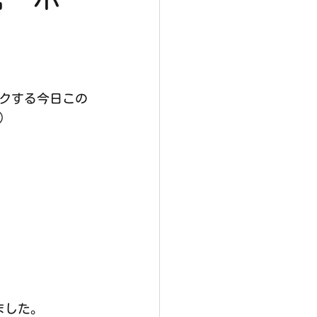
クする今日この
)
ました。