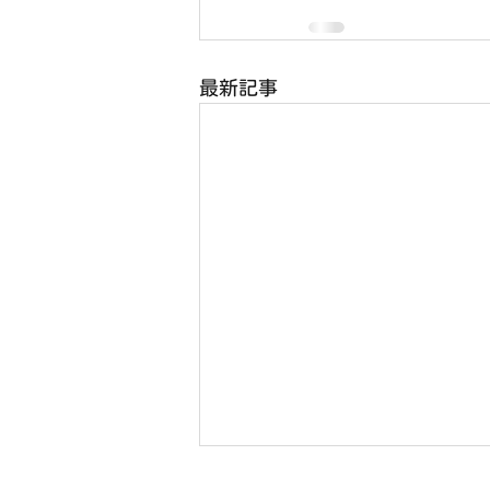
最新記事
8月2日(日) 右京ふれあい文