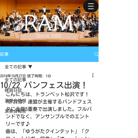
記事
全ての記事
2019年10月27日
読了時間: 1分
全ての記事
10/22 バンフェス出演！
練習日誌
こんにちは、トランペット松沢です！
演奏会情報
10/22は、連盟が主催するバンドフェス
タに金管5重奏で出演しました。フルバ
演奏会報告
ンドでなく、アンサンブルでのエント
リーです♪
曲は、「ゆうがたクインテット」「ク