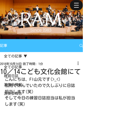
記事
全ての記事
2018年10月14日
読了時間: 1分
全ての記事
10／14こども文化会館にて
練習日誌
こんにちは、Fl山元です(>_<)
演奏会情報
私用で休んでいたので久しぶりに日誌
担当します(笑)
演奏会報告
そして今日の練習日誌担当は私が担当
します(笑)