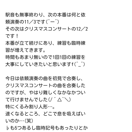
駅音も無事終わり、次の本番は何と依
頼演奏の11／3です(^ー^)
その次はクリスマスコンサートの12／2
です！
本番が立て続けにあり、練習も臨時練
習が増えてきます。
時間もあまり無いので1回1回の練習を
大事にしていきたいと思いますf(^_^)
今日は依頼演奏の曲を初見で合奏し、
クリスマスコンサートの曲を合奏した
のですが、やはり難しくなかなかつい
て行けませんでした(/´△`＼)
特にくるみ割り人形…。
速くなるところ、どこで息を吸えばい
いのか…(笑)
♭も5つあるし臨時記号もあったりとか