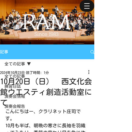
記事
全ての記事
2024年10月23日
読了時間: 1分
全ての記事
10月20日（日） 西文化会
練習日誌
館ウエスティ創造活動室に
演奏会情報
て
演奏会報告
こんにちはー、クラリネット庄司で
す。
10月も半ば、朝晩の寒さに長袖を羽織