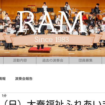
活動内容
過去の演奏会
団員募集
情報
演奏会報告
 1分
5日（日）太秦福祉ふれあい