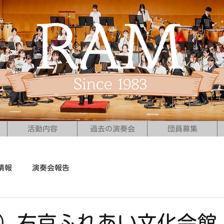
活動内容
過去の演奏会
団員募集
情報
演奏会報告
（日）右京ふれあい文化会館