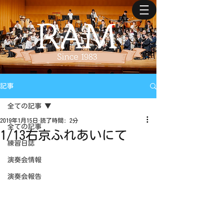
記事
全ての記事
2019年1月15日
読了時間: 2分
全ての記事
1/13右京ふれあいにて
練習日誌
演奏会情報
演奏会報告