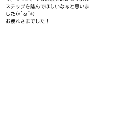
ステップを踏んでほしいなぁと思いま
した(*^ω^*)
お疲れさまでした！
次回の練習は1／20(日)右京ふれあい文
化会館(18:30〜21:30)です。
練習日誌
すべて表示