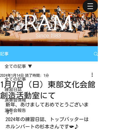
記事
全ての記事
2024年1月14日
読了時間: 1分
全ての記事
1月7日（日）東部文化会館
練習日誌
創造活動室にて
演奏会情報
新年、あけましておめでとうございま
演奏会報告
す。
2024年の練習日誌、トップバッターは
ホルンパートの杉本さんです📯♪