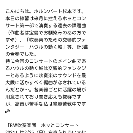
こんにちは。ホルンパート杉本です。
本日の練習は来月に控えるホッとコン
サート第一部で演奏する過去の課題曲
（作曲者は宝島でお馴染みのあの方で
す🪇）、「吹奏楽のための交響的ファ
ンタジー　ハウルの動く城」等、計3曲
の合奏でした。
特に今回のコンサートのメイン曲であ
るハウルの動く城は交響的ファンタジ
ーとあるように吹奏楽のサウンドを最
大限に活かすべく編曲がなされている
んだとか…。各楽器ごとに活躍の場が
用意されており聞き応えも抜群です
が、高音が苦手な私は絶賛苦戦中です
👼
「RAM吹奏楽団　ホッとコンサート
2024」は2/25（日）右京ふれあい文化