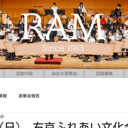
活動内容
過去の演奏会
団員募集
情報
演奏会報告
1分
日（日） 右京ふれあい文化