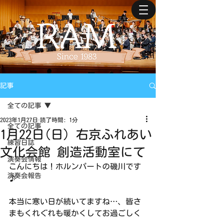
記事
全ての記事
2023年1月27日
読了時間: 1分
全ての記事
1月22日(日) 右京ふれあい
練習日誌
文化会館 創造活動室にて
演奏会情報
こんにちは！ホルンパートの磯川です
演奏会報告
♪
本当に寒い日が続いてますね…、皆さ
まもくれぐれも暖かくしてお過ごしく