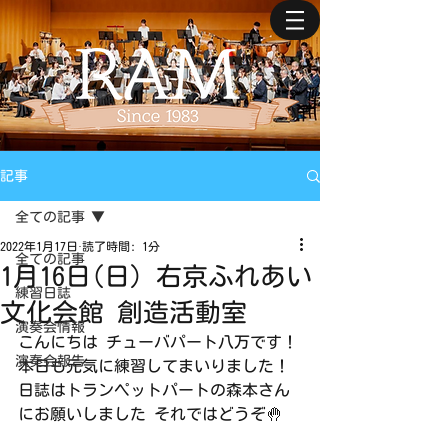
記事
全ての記事
2022年1月17日
読了時間: 1分
全ての記事
1月16日(日) 右京ふれあい
練習日誌
文化会館 創造活動室
演奏会情報
こんにちは チューバパート八万です！
演奏会報告
本日も元気に練習してまいりました！
日誌はトランペットパートの森本さん
にお願いしました それではどうぞ🤚