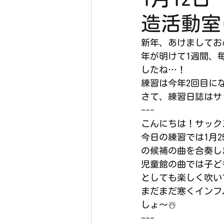
造活動室
新年、あけましておめ
年が明けて1週間、
したね…！
練習は今年2回目に
さて、練習日誌はサ
---
こんにちは！サック
今日の練習では1月
の候補の曲を合奏し
児童館の曲では子ど
としても楽しく吹い
まだまだ寒くインフ
しょ〜☃️
---