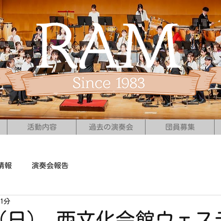
活動内容
過去の演奏会
団員募集
情報
演奏会報告
1分
日（日） 西文化会館ウェス