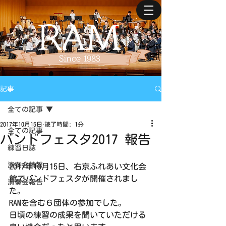
記事
全ての記事
2017年10月15日
読了時間: 1分
全ての記事
バンドフェスタ2017 報告
練習日誌
演奏会情報
2017年10月15日、右京ふれあい文化会
館でバンドフェスタが開催されまし
演奏会報告
た。
RAMを含む６団体の参加でした。
日頃の練習の成果を聞いていただける