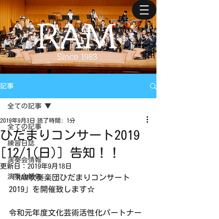
記事
全ての記事
2019年9月3日
読了時間: 1分
全ての記事
ひだまりコンサート2019
練習日誌
[12/1(日)] 告知！！
演奏会情報
更新日：
2019年9月18日
演奏会報告
「RAM吹奏楽団ひだまりコンサート
2019」を開催致します☆
令和元年度文化芸術活性化パートナー